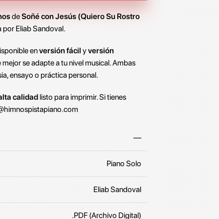
nos
de
Soñé con Jesús (Quiero Su Rostro
a por Eliab Sandoval.
isponible en
versión fácil
y
versión
e mejor se adapte a tu nivel musical. Ambas
sia, ensayo o práctica personal.
lta calidad
listo para imprimir. Si tienes
@himnospistapiano.com
—
Piano Solo
Eliab Sandoval
.PDF (Archivo Digital)