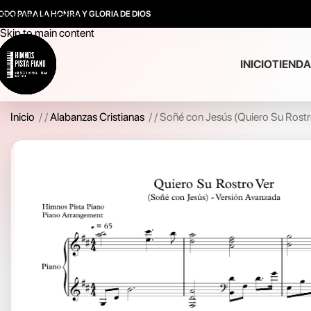
ODO PARA LA HONRA Y GLORIA DE DIOS
Skip to navigation
Skip to main content
INICIO
TIENDA
Inicio
/
Alabanzas Cristianas
/
Soñé con Jesús (Quiero Su Rostro 