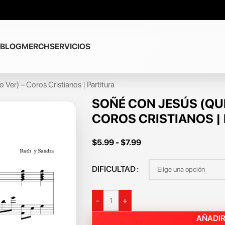
BLOG
MERCH
SERVICIOS
Ver) – Coros Cristianos | Partitura
SOÑÉ CON JESÚS (QUI
COROS CRISTIANOS |
$
5.99
-
$
7.99
DIFICULTAD
-
+
AÑADIR