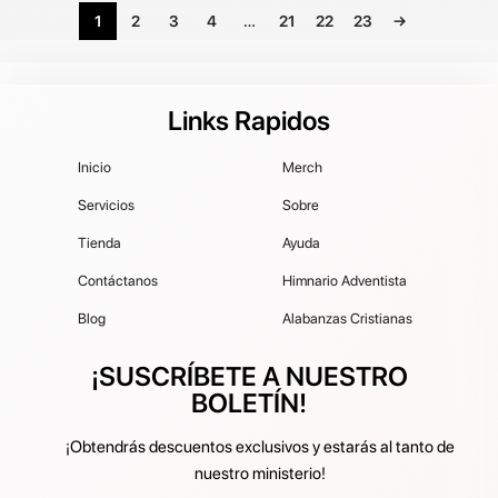
1
2
3
4
…
21
22
23
→
Links Rapidos
Inicio
Merch
Servicios
Sobre
Tienda
Ayuda
Contáctanos
Himnario Adventista
Blog
Alabanzas Cristianas
¡SUSCRÍBETE A NUESTRO
BOLETÍN!
¡Obtendrás descuentos exclusivos y estarás al tanto de
nuestro ministerio!