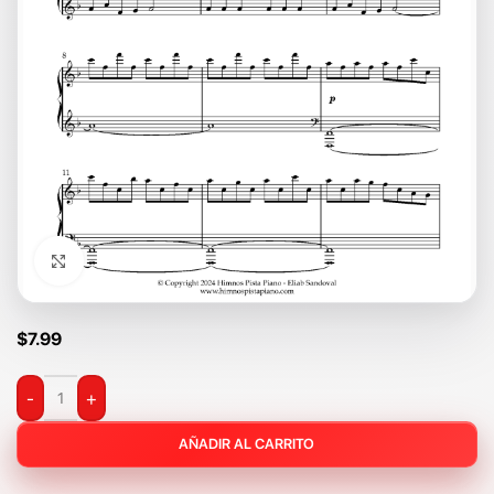
Click to enlarge
$
7.99
-
+
AÑADIR AL CARRITO