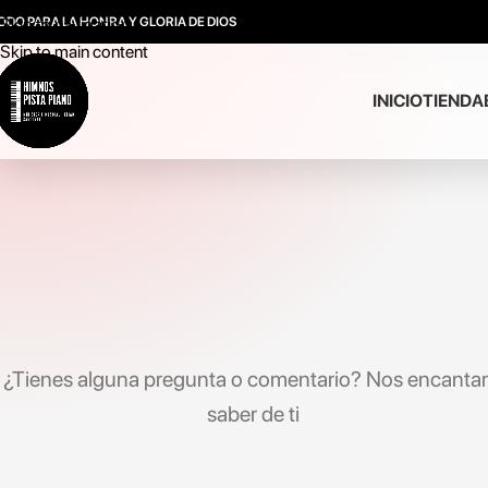
ODO PARA LA HONRA Y GLORIA DE DIOS
Skip to navigation
Skip to main content
INICIO
TIENDA
¿Tienes alguna pregunta o comentario? Nos encantar
saber de ti