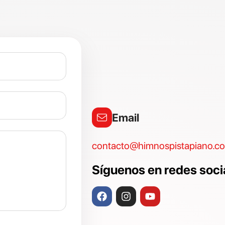
Email
contacto@himnospistapiano.c
Síguenos en redes soci