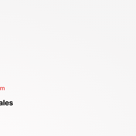
om
ales