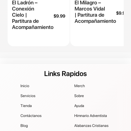
El Ladrón –
El Milagro –
Conexión
Marcos Vidal
$
9.99
Cielo |
| Partitura de
$
9.99
Partitura de
Acompañamiento
Acompañamiento
Links Rapidos
Inicio
Merch
Servicios
Sobre
Tienda
Ayuda
Contáctanos
Himnario Adventista
Blog
Alabanzas Cristianas