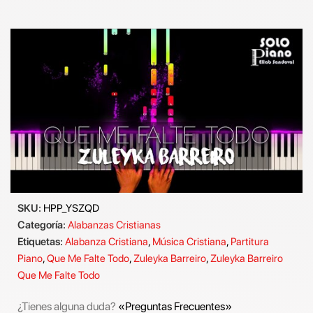
SKU:
HPP_YSZQD
Categoría:
Alabanzas Cristianas
Etiquetas:
Alabanza Cristiana
,
Música Cristiana
,
Partitura
Piano
,
Que Me Falte Todo
,
Zuleyka Barreiro
,
Zuleyka Barreiro
Que Me Falte Todo
¿Tienes alguna duda?
«Preguntas Frecuentes»