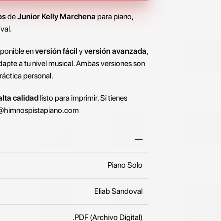
os
de
Junior Kelly Marchena
para piano,
val.
sponible en
versión fácil
y
versión avanzada
,
dapte a tu nivel musical. Ambas versiones son
ráctica personal.
lta calidad
listo para imprimir. Si tienes
@himnospistapiano.com
—
Piano Solo
Eliab Sandoval
.PDF (Archivo Digital)