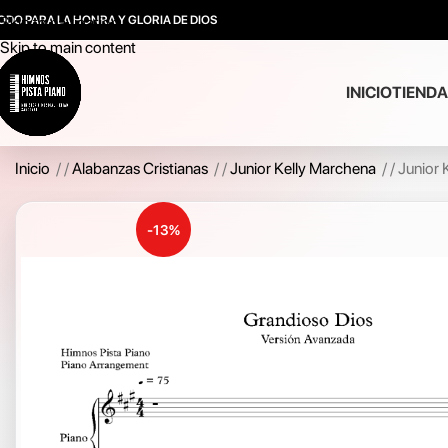
ODO PARA LA HONRA Y GLORIA DE DIOS
Skip to navigation
Skip to main content
INICIO
TIENDA
Inicio
/
Alabanzas Cristianas
/
Junior Kelly Marchena
/
Junior 
-13%