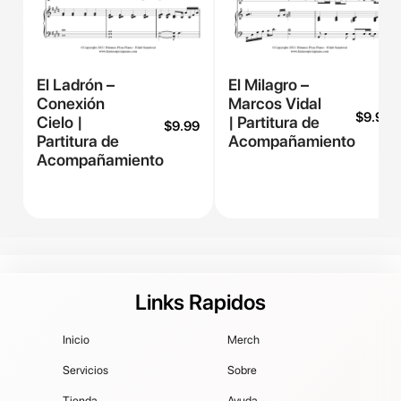
El Ladrón –
El Milagro –
Conexión
Marcos Vidal
$
9.99
Cielo |
| Partitura de
$
9.99
Partitura de
Acompañamiento
Acompañamiento
Links Rapidos
Inicio
Merch
Servicios
Sobre
Tienda
Ayuda