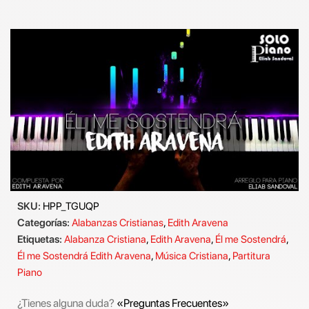
SKU:
HPP_TGUQP
Categorías:
Alabanzas Cristianas
,
Edith Aravena
Etiquetas:
Alabanza Cristiana
,
Edith Aravena
,
Él me Sostendrá
,
Él me Sostendrá Edith Aravena
,
Música Cristiana
,
Partitura
Piano
¿Tienes alguna duda?
«Preguntas Frecuentes»