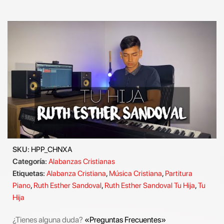
SKU:
HPP_CHNXA
Categoría:
Alabanzas Cristianas
Etiquetas:
Alabanza Cristiana
,
Música Cristiana
,
Partitura
Piano
,
Ruth Esther Sandoval
,
Ruth Esther Sandoval Tu Hija
,
Tu
Hija
¿Tienes alguna duda?
«Preguntas Frecuentes»