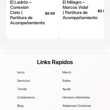
El Ladrón –
El Milagro –
Conexión
Marcos Vidal
$
9.99
Cielo |
| Partitura de
$
9.99
Partitura de
Acompañamiento
Acompañamiento
Links Rapidos
Inicio
Merch
Servicios
Sobre
Tienda
Ayuda
Contáctanos
Himnario Adventista
Blog
Alabanzas Cristianas