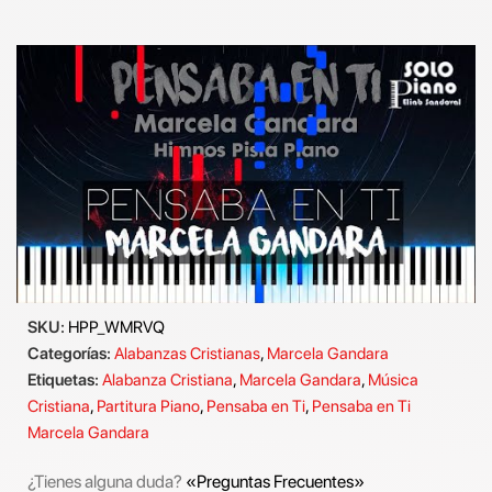
SKU:
HPP_WMRVQ
Categorías:
Alabanzas Cristianas
,
Marcela Gandara
Etiquetas:
Alabanza Cristiana
,
Marcela Gandara
,
Música
Cristiana
,
Partitura Piano
,
Pensaba en Ti
,
Pensaba en Ti
Marcela Gandara
¿Tienes alguna duda?
«Preguntas Frecuentes»