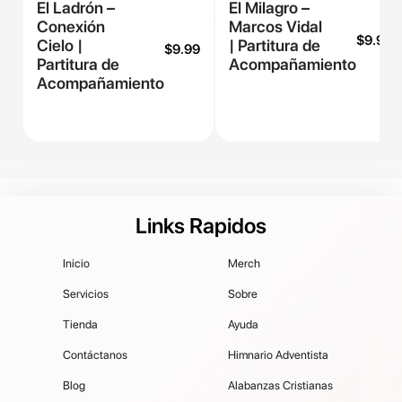
El Ladrón –
El Milagro –
Conexión
Marcos Vidal
$
9.99
Cielo |
| Partitura de
$
9.99
Partitura de
Acompañamiento
Acompañamiento
Links Rapidos
Inicio
Merch
Servicios
Sobre
Tienda
Ayuda
Contáctanos
Himnario Adventista
Blog
Alabanzas Cristianas