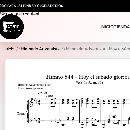
ODO PARA LA HONRA Y GLORIA DE DIOS
Skip to navigation
Skip to main content
INICIO
TIENDA
Inicio
/
Himnario Adventista
/
Himnario Adventista – Hoy el sáb