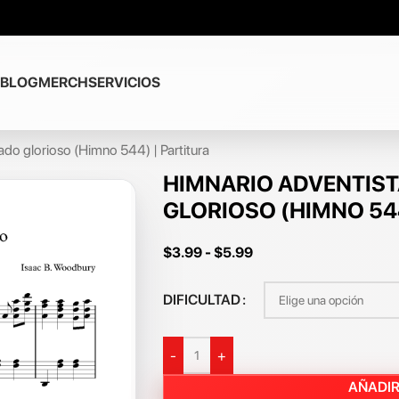
BLOG
MERCH
SERVICIOS
ado glorioso (Himno 544) | Partitura
HIMNARIO ADVENTIST
GLORIOSO (HIMNO 544
$
3.99
-
$
5.99
DIFICULTAD
-
+
AÑADIR