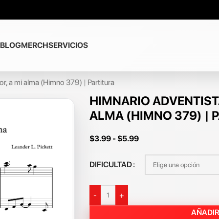
BLOG
MERCH
SERVICIOS
r, a mi alma (Himno 379) | Partitura
HIMNARIO ADVENTISTA
ALMA (HIMNO 379) | 
$
3.99
-
$
5.99
DIFICULTAD
-
+
AÑADIR