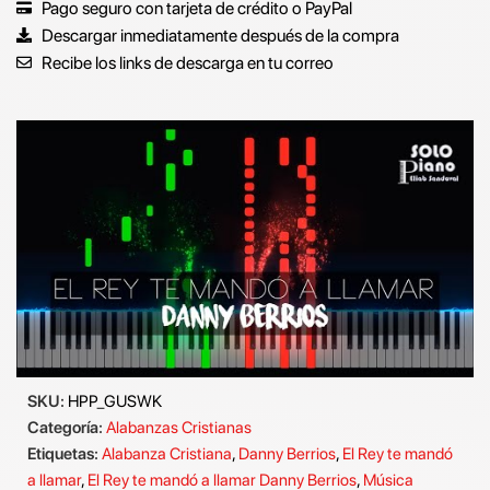
Pago seguro con tarjeta de crédito o PayPal
Descargar inmediatamente después de la compra
Recibe los links de descarga en tu correo
SKU:
HPP_GUSWK
Categoría:
Alabanzas Cristianas
Etiquetas:
Alabanza Cristiana
,
Danny Berrios
,
El Rey te mandó
a llamar
,
El Rey te mandó a llamar Danny Berrios
,
Música