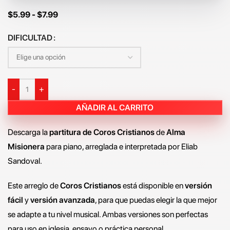
$
5.99
-
$
7.99
DIFICULTAD
-
+
AÑADIR AL CARRITO
Descarga la
partitura de Coros Cristianos
de
Alma
Misionera
para piano, arreglada e interpretada por Eliab
Sandoval.
Este arreglo de
Coros Cristianos
está disponible en
versión
fácil
y
versión avanzada
, para que puedas elegir la que mejor
se adapte a tu nivel musical. Ambas versiones son perfectas
para uso en iglesia, ensayo o práctica personal.