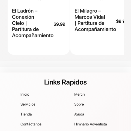
El Ladrón –
El Milagro –
Conexión
Marcos Vidal
$
9.99
Cielo |
| Partitura de
$
9.99
Partitura de
Acompañamiento
Acompañamiento
Links Rapidos
Inicio
Merch
Servicios
Sobre
Tienda
Ayuda
Contáctanos
Himnario Adventista