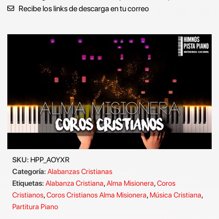
Recibe los links de descarga en tu correo
SKU:
HPP_AOYXR
Categoría:
Alabanzas Cristianas
Etiquetas:
Alabanza Cristiana
,
Alma Misionera
,
Coros
Cristianos
,
Coros Cristianos Alma Misionera
,
Música Cristiana
,
Partitura Piano