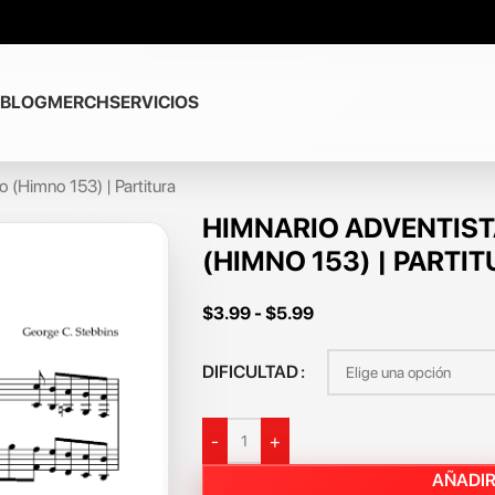
BLOG
MERCH
SERVICIOS
o (Himno 153) | Partitura
HIMNARIO ADVENTISTA
(HIMNO 153) | PARTI
$
3.99
-
$
5.99
DIFICULTAD
-
+
AÑADIR