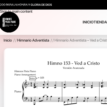
ODO PARA LA HONRA Y GLORIA DE DIOS
Skip to navigation
Skip to main content
INICIO
TIENDA
Inicio
/
Himnario Adventista
/
Himnario Adventista – Ved a Crist