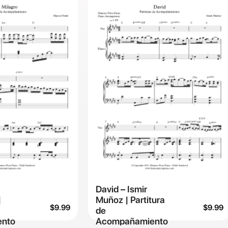
David – Ismir
|
Muñoz | Partitura
$
9.99
$
9.99
de
nto
Acompañamiento