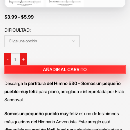
$
3.99
-
$
5.99
DIFICULTAD
-
+
AÑADIR AL CARRITO
Descarga la
partitura del Himno 530 – Somos un pequeño
pueblo muy feliz
para piano, arreglada e interpretada por Eliab
Sandoval.
Somos un pequeño pueblo muy feliz
es uno de los himnos
más queridos del Himnario Adventista. Este arreglo está
disponible en
versión fácil
, ideal para pianistas principiantes e