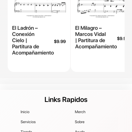
El Ladrón –
El Milagro –
Conexión
Marcos Vidal
$
9.99
Cielo |
| Partitura de
$
9.99
Partitura de
Acompañamiento
Acompañamiento
Links Rapidos
Inicio
Merch
Servicios
Sobre
Tienda
Ayuda