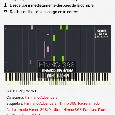
Descargar inmediatamente después de la compra
Recibe los links de descarga en tu correo
SKU:
HPP_CVCNT
Categoría:
Himnario Adventista
Etiquetas:
Himnario Adventista
,
Himno 368
,
Padre amado
,
Padre amado Himno 368
,
Partitura Himno 368
,
Partitura Piano
,