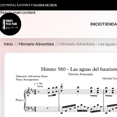
ODO PARA LA HONRA Y GLORIA DE DIOS
Skip to navigation
Skip to main content
INICIO
TIENDA
Inicio
/
Himnario Adventista
/
Himnario Adventista – Las aguas 