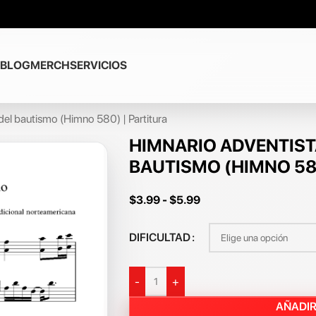
BLOG
MERCH
SERVICIOS
del bautismo (Himno 580) | Partitura
HIMNARIO ADVENTIST
BAUTISMO (HIMNO 580
$
3.99
-
$
5.99
DIFICULTAD
-
+
AÑADIR