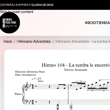
ODO PARA LA HONRA Y GLORIA DE DIOS
Skip to navigation
Skip to main content
INICIO
TIENDA
Inicio
/
Himnario Adventista
/
Himnario Adventista – La tumba le