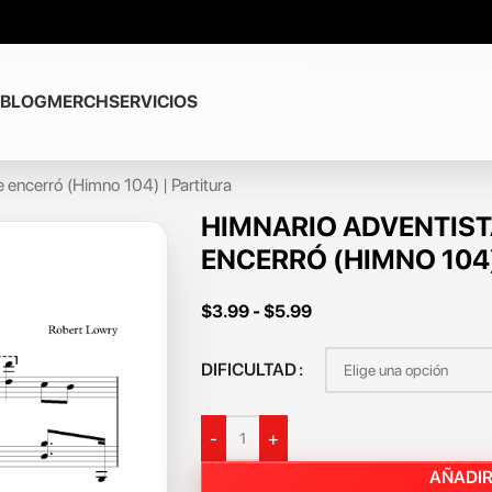
BLOG
MERCH
SERVICIOS
 encerró (Himno 104) | Partitura
HIMNARIO ADVENTISTA
ENCERRÓ (HIMNO 104)
$
3.99
-
$
5.99
DIFICULTAD
-
+
AÑADIR