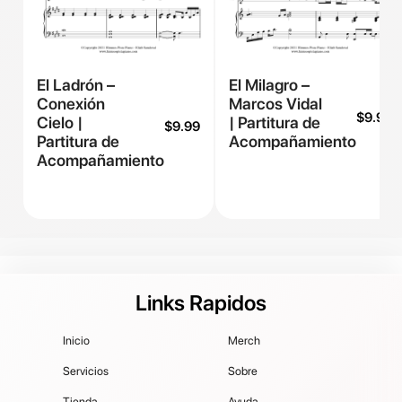
El Ladrón –
El Milagro –
Conexión
Marcos Vidal
$
9.99
Cielo |
| Partitura de
$
9.99
Partitura de
Acompañamiento
Acompañamiento
Links Rapidos
Inicio
Merch
Servicios
Sobre
Tienda
Ayuda