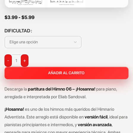
$
3.99
-
$
5.99
DIFICULTAD
-
+
AÑADIR AL CARRITO
Descarga la
partitura del Himno 06 – ¡Hosanna!
para piano,
arreglada e interpretada por Eliab Sandoval.
¡Hosanna!
es uno de los himnos más queridos del Himnario
Adventista. Este arreglo está disponible en
versión fácil
, ideal para
pianistas principiantes e intermedios, y
versión avanzada
,
pensada para músicos con mayor experiencia técnica. Ambas