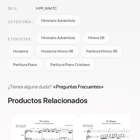
SKU:
HPP_NIMTC
Himnario Adventista
CATEGORÍA:
Himnario Adventista
Himno 06
ETIQUETAS:
Hosanna
Hosanna Himno 06
Partitura Himno 06
Partitura Piano
Partitura Piano Cristiano
¿Tienes alguna duda?
«Preguntas Frecuentes»
Productos Relacionados