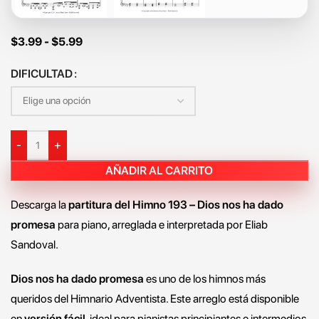
$
3.99
-
$
5.99
DIFICULTAD
-
+
AÑADIR AL CARRITO
Descarga la
partitura del Himno 193 – Dios nos ha dado
promesa
para piano, arreglada e interpretada por Eliab
Sandoval.
Dios nos ha dado promesa
es uno de los himnos más
queridos del Himnario Adventista. Este arreglo está disponible
en
versión fácil
, ideal para pianistas principiantes e intermedios,