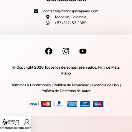
contacto@himnospistapiano.com
Medellín, Colombia
+57 (312) 5211389
© Copyright 2026 Todos los derechos reservados. Himnos Pista
Piano
Términos y Condiciones
|
Política de Privacidad
|
Licencia de Uso
|
Política de Derechos de Autor
artituras
Pistas
Carrito
Mi Cuenta