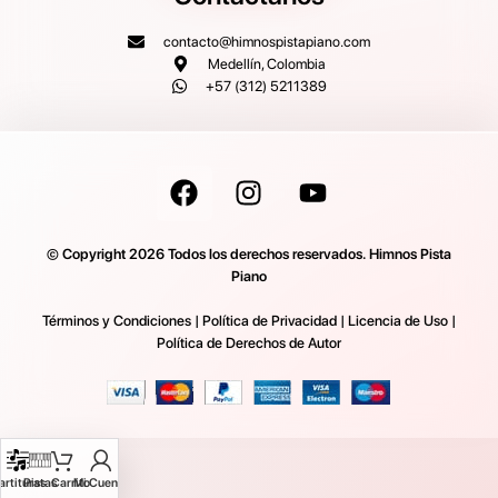
contacto@himnospistapiano.com
Medellín, Colombia
+57 (312) 5211389
© Copyright 2026 Todos los derechos reservados. Himnos Pista
Piano
Términos y Condiciones
|
Política de Privacidad
|
Licencia de Uso
|
Política de Derechos de Autor
artituras
Pistas
Carrito
Mi Cuenta