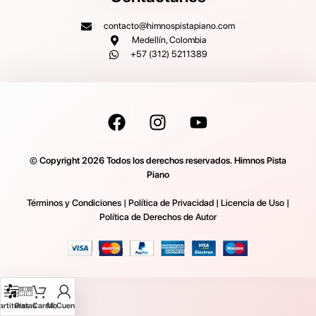
contacto@himnospistapiano.com
Medellín, Colombia
+57 (312) 5211389
© Copyright 2026 Todos los derechos reservados. Himnos Pista
Piano
Términos y Condiciones
|
Política de Privacidad
|
Licencia de Uso
|
Política de Derechos de Autor
artituras
Pistas
Carrito
Mi Cuenta