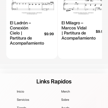
El Ladrón –
El Milagro –
Conexión
Marcos Vidal
$
9.99
Cielo |
| Partitura de
$
9.99
Partitura de
Acompañamiento
Acompañamiento
Links Rapidos
Inicio
Merch
Servicios
Sobre
Tienda
Ayuda