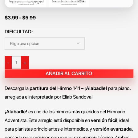
$
3.99
-
$
5.99
DIFICULTAD
-
+
AÑADIR AL CARRITO
Descarga la
partitura del Himno 141 – ¡Alabadle!
para piano,
arreglada e interpretada por Eliab Sandoval.
¡Alabadle!
es uno de los himnos más queridos del Himnario
Adventista. Este arreglo está disponible en
versión fácil
, ideal
para pianistas principiantes e intermedios, y
versión avanzada
,
pensada para músicos con mayor experiencia técnica. Ambas