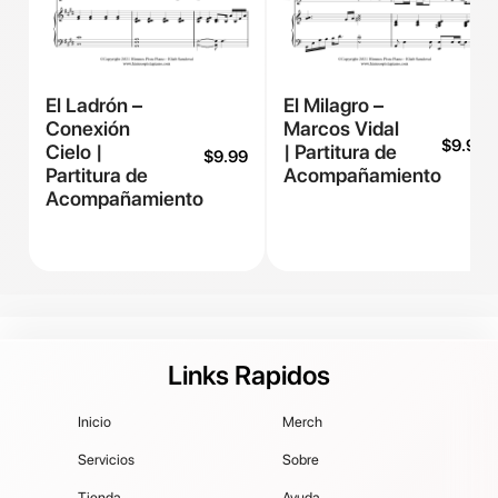
El Ladrón –
El Milagro –
Conexión
Marcos Vidal
$
9.99
Cielo |
| Partitura de
$
9.99
Partitura de
Acompañamiento
Acompañamiento
Links Rapidos
Inicio
Merch
Servicios
Sobre
Tienda
Ayuda