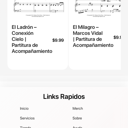
El Ladrón –
El Milagro –
Conexión
Marcos Vidal
$
9.99
Cielo |
| Partitura de
$
9.99
Partitura de
Acompañamiento
Acompañamiento
Links Rapidos
Inicio
Merch
Servicios
Sobre
Tienda
Ayuda