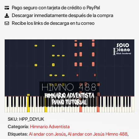
Pago seguro con tarjeta de crédito o PayPal
Descargar inmediatamente después de la compra
Recibe los links de descarga en tu correo
SKU:
HPP_DDYUK
Categoría:
Himnario Adventista
Etiquetas:
Al andar con Jesús
,
Al andar con Jesús Himno 488
,