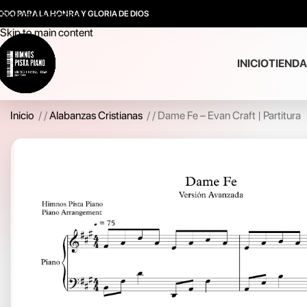
ODO PARA LA HONRA Y GLORIA DE DIOS
Skip to navigation
Skip to main content
INICIO
TIENDA
Inicio
/
Alabanzas Cristianas
/
Dame Fe – Evan Craft | Partitura