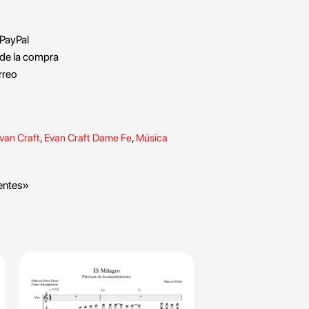
 PayPal
de la compra
rreo
van Craft
,
Evan Craft Dame Fe
,
Música
entes»