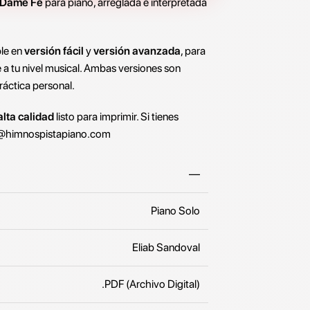
Dame Fe
para piano, arreglada e interpretada
ble en
versión fácil
y
versión avanzada
, para
 a tu nivel musical. Ambas versiones son
ráctica personal.
lta calidad
listo para imprimir. Si tienes
@himnospistapiano.com
—
Piano Solo
Eliab Sandoval
.PDF (Archivo Digital)