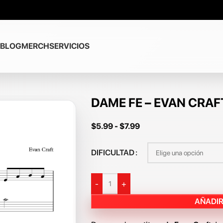
BLOG
MERCH
SERVICIOS
DAME FE – EVAN CRAF
$
5.99
-
$
7.99
DIFICULTAD
-
+
AÑADIR