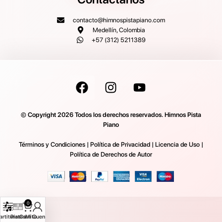
contacto@himnospistapiano.com
Medellín, Colombia
+57 (312) 5211389
© Copyright 2026 Todos los derechos reservados. Himnos Pista
Piano
Términos y Condiciones
|
Política de Privacidad
|
Licencia de Uso
|
Política de Derechos de Autor
0
artituras
Pistas
Carrito
Mi Cuenta