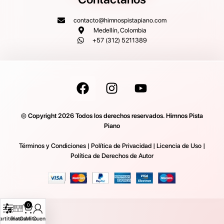
contacto@himnospistapiano.com
Medellín, Colombia
+57 (312) 5211389
© Copyright 2026 Todos los derechos reservados. Himnos Pista
Piano
Términos y Condiciones
|
Política de Privacidad
|
Licencia de Uso
|
Política de Derechos de Autor
0
artituras
Pistas
Carrito
Mi Cuenta