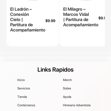
El Ladrón –
El Milagro –
Conexión
Marcos Vidal
$
9.99
Cielo |
| Partitura de
$
9.99
Partitura de
Acompañamiento
Acompañamiento
Links Rapidos
Inicio
Merch
Servicios
Sobre
Tienda
Ayuda
Contáctanos
Himnario Adventista