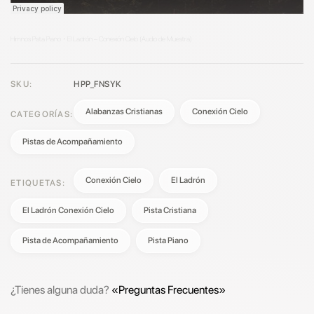
Himnos Pista Piano
El Ladrón – Conexión Cielo (Audio de Muestra)
·
SKU:
HPP_FNSYK
Alabanzas Cristianas
Conexión Cielo
CATEGORÍAS:
Pistas de Acompañamiento
Conexión Cielo
El Ladrón
ETIQUETAS:
El Ladrón Conexión Cielo
Pista Cristiana
Pista de Acompañamiento
Pista Piano
¿Tienes alguna duda?
«Preguntas Frecuentes»