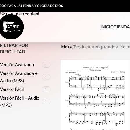
ODO PARA LA HONRA Y GLORIA DE DIOS
Skip to navigation
Skip to main content
INICIO
TIENDA
FILTRAR POR
Inicio
/
Productos etiquetados “Yo te
DIFICULTAD
Versión Avanzada
1
Versión Avanzada +
1
Audio (MP3)
Versión Fácil
1
Versión Fácil + Audio
1
(MP3)