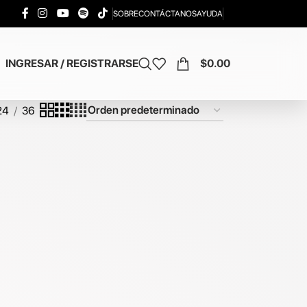
SOBRE
CONTÁCTANOS
AYUDA
INGRESAR / REGISTRARSE
$
0.00
24
36