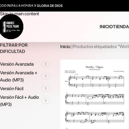
ODO PARA LA HONRA Y GLORIA DE DIOS
Skip to navigation
Skip to main content
INICIO
TIENDA
FILTRAR POR
Inicio
/
Productos etiquetados “Wort
DIFICULTAD
Versión Avanzada
1
Versión Avanzada +
1
Audio (MP3)
Versión Fácil
1
Versión Fácil + Audio
1
(MP3)