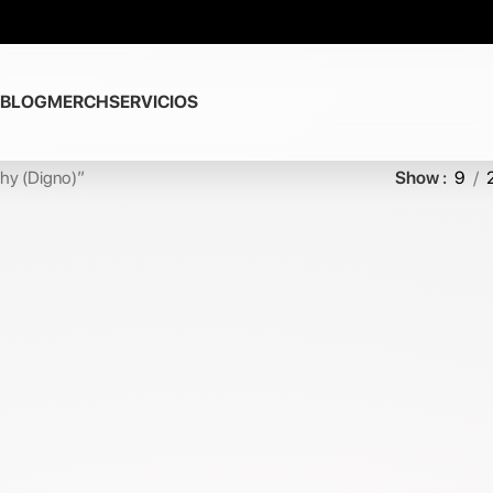
BLOG
MERCH
SERVICIOS
hy (Digno)”
Show
9