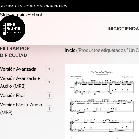
ODO PARA LA HONRA Y GLORIA DE DIOS
Skip to navigation
Skip to main content
INICIO
TIENDA
FILTRAR POR
Inicio
/
Productos etiquetados “Un C
DIFICULTAD
Versión Avanzada
1
Versión Avanzada +
1
Audio (MP3)
Versión Fácil
1
Versión Fácil + Audio
1
(MP3)