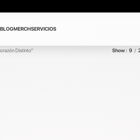
BLOG
MERCH
SERVICIOS
orazón Distinto”
Show
9