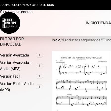
ODO PARA LA HONRA Y GLORIA DE DIOS
Skip to navigation
Skip to main content
INICIO
TIENDA
FILTRAR POR
Inicio
/
Productos etiquetados “Tu n
DIFICULTAD
Versión Avanzada
1
Versión Avanzada +
1
Audio (MP3)
Versión Fácil
1
Versión Fácil + Audio
1
(MP3)