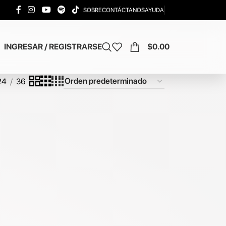
SOBRE
CONTÁCTANOS
AYUDA
INGRESAR / REGISTRARSE
$
0.00
24
36