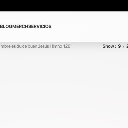
BLOG
MERCH
SERVICIOS
ombre es dulce buen Jesús Himno 128”
Show
9