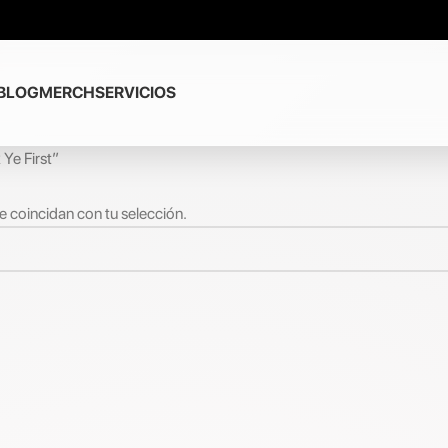
BLOG
MERCH
SERVICIOS
Ye First”
 coincidan con tu selección.