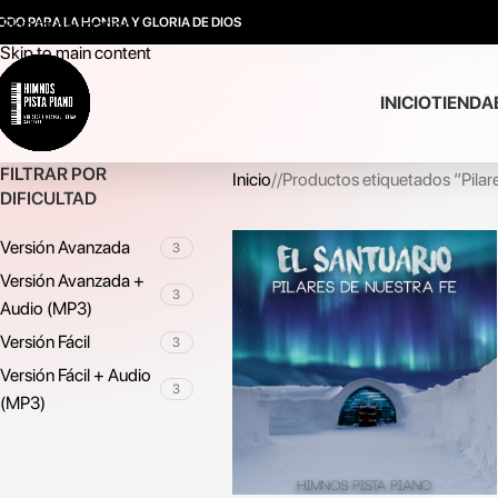
ODO PARA LA HONRA Y GLORIA DE DIOS
Skip to navigation
Skip to main content
INICIO
TIENDA
FILTRAR POR
Inicio
/
Productos etiquetados “Pilar
DIFICULTAD
Versión Avanzada
3
Versión Avanzada +
3
Audio (MP3)
Versión Fácil
3
Versión Fácil + Audio
3
(MP3)