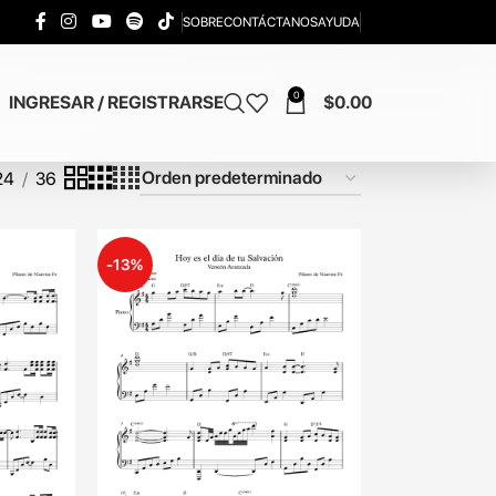
SOBRE
CONTÁCTANOS
AYUDA
0
INGRESAR / REGISTRARSE
$
0.00
24
36
-13%