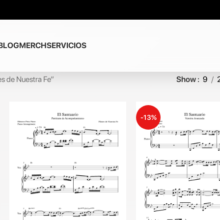
BLOG
MERCH
SERVICIOS
es de Nuestra Fe”
Show
9
-13%