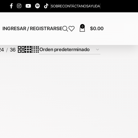
SOBRE
CONTÁCTANOS
AYUDA
0
INGRESAR / REGISTRARSE
$
0.00
24
36