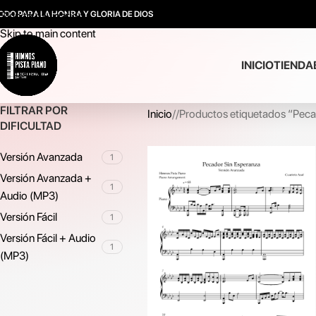
ODO PARA LA HONRA Y GLORIA DE DIOS
Skip to navigation
Skip to main content
INICIO
TIENDA
FILTRAR POR
Inicio
/
Productos etiquetados “Peca
DIFICULTAD
Versión Avanzada
1
Versión Avanzada +
1
Audio (MP3)
Versión Fácil
1
Versión Fácil + Audio
1
(MP3)