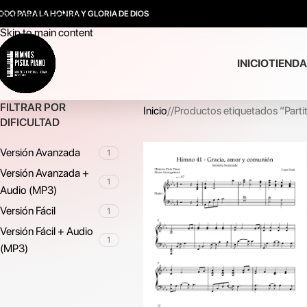
ODO PARA LA HONRA Y GLORIA DE DIOS
Skip to navigation
Skip to main content
INICIO
TIENDA
FILTRAR POR
Inicio
/
Productos etiquetados “Parti
DIFICULTAD
Versión Avanzada
1
Versión Avanzada +
1
Audio (MP3)
Versión Fácil
1
Versión Fácil + Audio
1
(MP3)