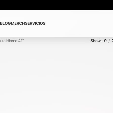
BLOG
MERCH
SERVICIOS
tura Himno 41”
Show
9