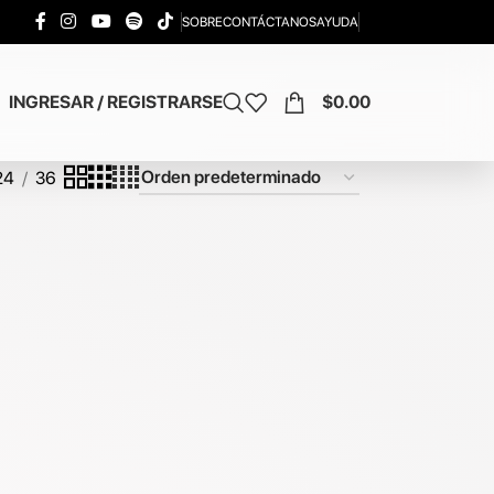
SOBRE
CONTÁCTANOS
AYUDA
INGRESAR / REGISTRARSE
$
0.00
24
36