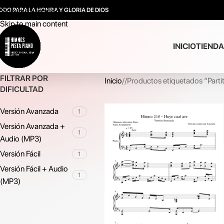
ODO PARA LA HONRA Y GLORIA DE DIOS
Skip to navigation
Skip to main content
INICIO
TIENDA
FILTRAR POR
Inicio
/
Productos etiquetados “Part
DIFICULTAD
Versión Avanzada
1
Versión Avanzada +
1
Audio (MP3)
Versión Fácil
1
Versión Fácil + Audio
1
(MP3)