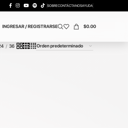
SOBRE
CONTÁCTANOS
AYUDA
INGRESAR / REGISTRARSE
$
0.00
24
36