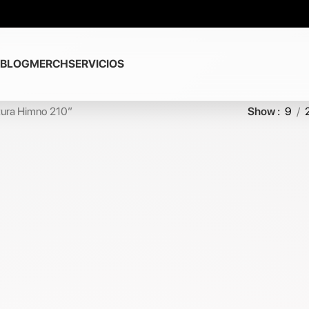
BLOG
MERCH
SERVICIOS
itura Himno 210”
Show
9