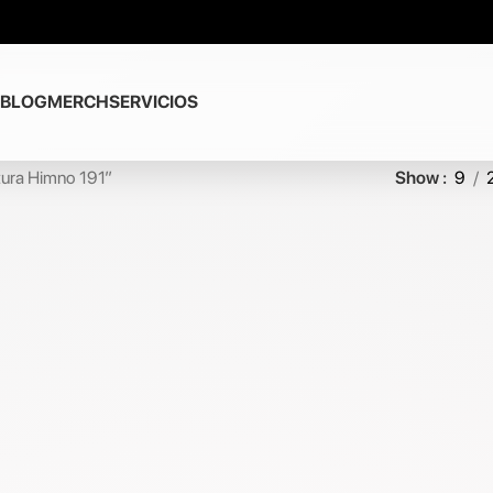
BLOG
MERCH
SERVICIOS
tura Himno 191”
Show
9