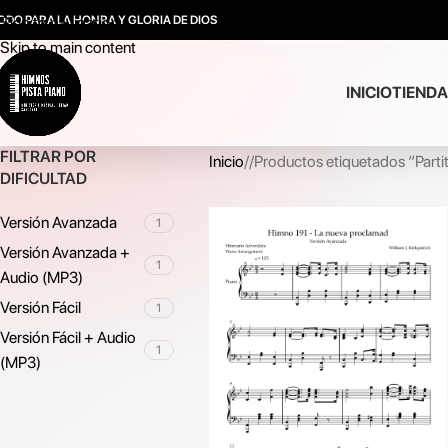
ODO PARA LA HONRA Y GLORIA DE DIOS
Skip to navigation
Skip to main content
INICIO
TIENDA
FILTRAR POR
Inicio
/
Productos etiquetados “Parti
DIFICULTAD
Versión Avanzada
1
Versión Avanzada +
1
Audio (MP3)
Versión Fácil
1
Versión Fácil + Audio
1
(MP3)