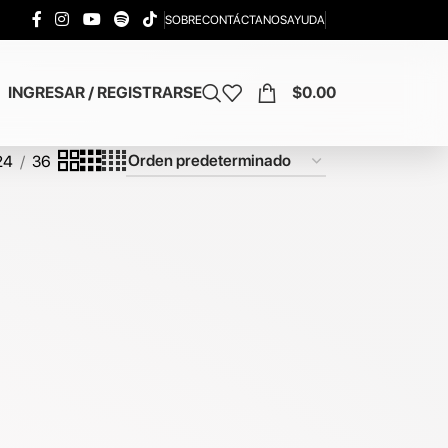
SOBRE
CONTÁCTANOS
AYUDA
INGRESAR / REGISTRARSE
$
0.00
24
36