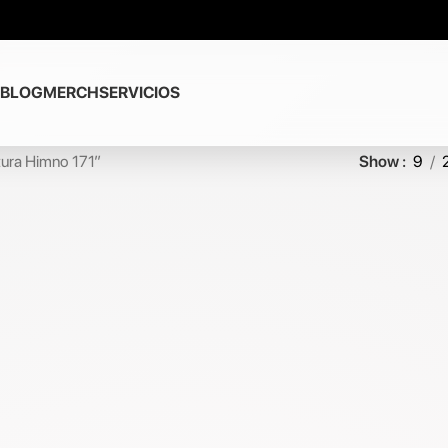
BLOG
MERCH
SERVICIOS
tura Himno 171”
Show
9