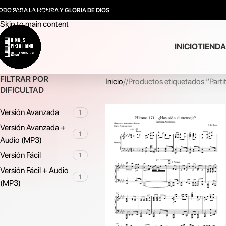
ODO PARA LA HONRA Y GLORIA DE DIOS
Skip to navigation
Skip to main content
INICIO
TIENDA
FILTRAR POR
Inicio
/
Productos etiquetados “Parti
DIFICULTAD
Versión Avanzada
1
Versión Avanzada +
1
Audio (MP3)
Versión Fácil
1
Versión Fácil + Audio
1
(MP3)