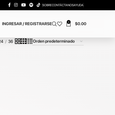
SOBRE
CONTÁCTANOS
AYUDA
0
INGRESAR / REGISTRARSE
$
0.00
24
36