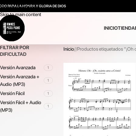
ODO PARA LA HONRA Y GLORIA DE DIOS
Skip to navigation
Skip to main content
INICIO
TIENDA
FILTRAR POR
Inicio
/
Productos etiquetados “¡Oh c
DIFICULTAD
Versión Avanzada
1
Versión Avanzada +
1
Audio (MP3)
Versión Fácil
1
Versión Fácil + Audio
1
(MP3)