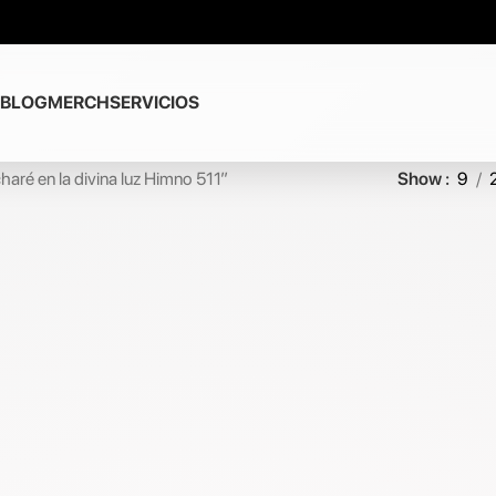
BLOG
MERCH
SERVICIOS
aré en la divina luz Himno 511”
Show
9