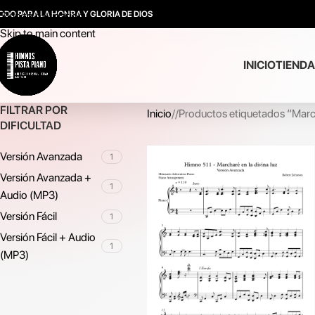
ODO PARA LA HONRA Y GLORIA DE DIOS
Skip to navigation
Skip to main content
INICIO
TIENDA
FILTRAR POR
Inicio
/
Productos etiquetados “March
DIFICULTAD
Versión Avanzada
1
Versión Avanzada +
1
Audio (MP3)
Versión Fácil
1
Versión Fácil + Audio
1
(MP3)