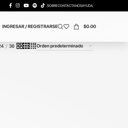
SOBRE
CONTÁCTANOS
AYUDA
INGRESAR / REGISTRARSE
$
0.00
24
36