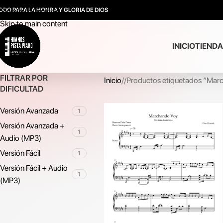
ODO PARA LA HONRA Y GLORIA DE DIOS
Skip to navigation
Skip to main content
INICIO
TIENDA
FILTRAR POR
Inicio
/
Productos etiquetados “Mar
DIFICULTAD
Versión Avanzada
1
Versión Avanzada +
1
Audio (MP3)
Versión Fácil
1
Versión Fácil + Audio
1
(MP3)