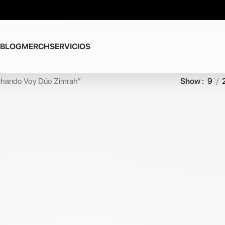
BLOG
MERCH
SERVICIOS
chando Voy Dúo Zimrah”
Show
9