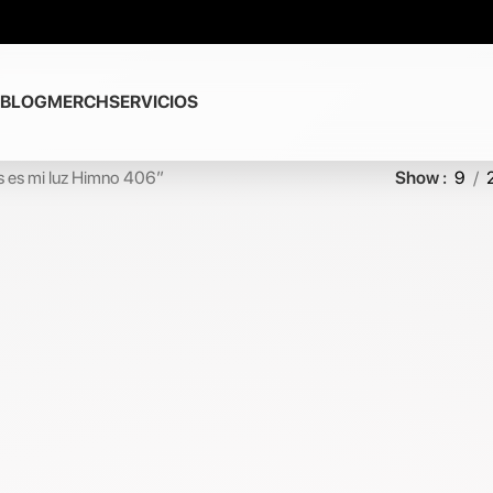
BLOG
MERCH
SERVICIOS
s es mi luz Himno 406”
Show
9