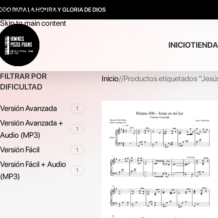
ODO PARA LA HONRA Y GLORIA DE DIOS
Skip to navigation
Skip to main content
INICIO
TIENDA
FILTRAR POR
Inicio
/
Productos etiquetados “Jesú
DIFICULTAD
Versión Avanzada
1
Versión Avanzada +
1
Audio (MP3)
Versión Fácil
1
Versión Fácil + Audio
1
(MP3)