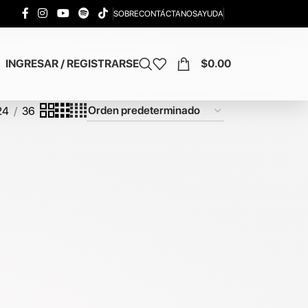
SOBRE
CONTÁCTANOS
AYUDA
INGRESAR / REGISTRARSE
$
0.00
24
36