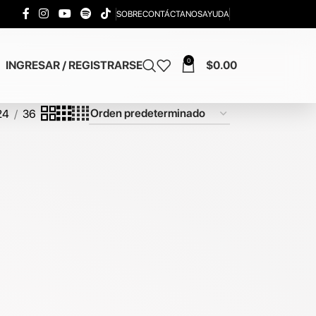
SOBRE
CONTÁCTANOS
AYUDA
0
INGRESAR / REGISTRARSE
$
0.00
24
36