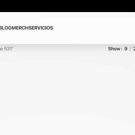
BLOG
MERCH
SERVICIOS
no 531”
Show
9