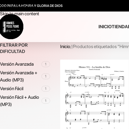
ODO PARA LA HONRA Y GLORIA DE DIOS
Skip to navigation
Skip to main content
INICIO
TIENDA
FILTRAR POR
Inicio
/
Productos etiquetados “Him
DIFICULTAD
Versión Avanzada
1
Versión Avanzada +
1
Audio (MP3)
Versión Fácil
1
Versión Fácil + Audio
1
(MP3)