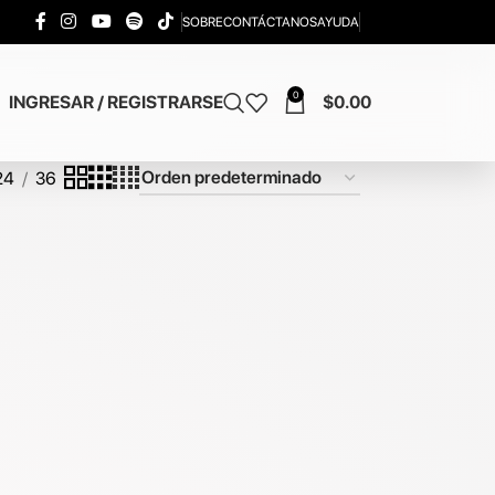
SOBRE
CONTÁCTANOS
AYUDA
0
INGRESAR / REGISTRARSE
$
0.00
24
36