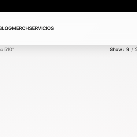
BLOG
MERCH
SERVICIOS
no 510”
Show
9