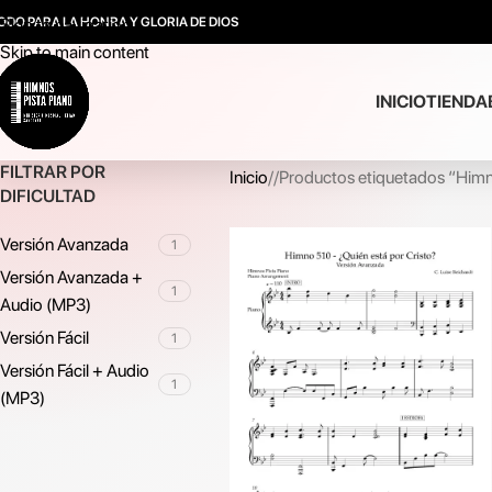
ODO PARA LA HONRA Y GLORIA DE DIOS
Skip to navigation
Skip to main content
INICIO
TIENDA
FILTRAR POR
Inicio
/
Productos etiquetados “Him
DIFICULTAD
Versión Avanzada
1
Versión Avanzada +
1
Audio (MP3)
Versión Fácil
1
Versión Fácil + Audio
1
(MP3)