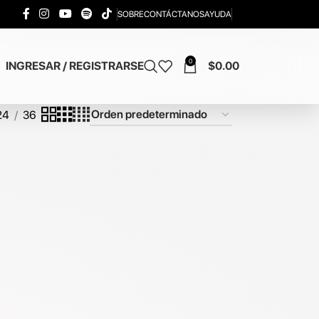
SOBRE
CONTÁCTANOS
AYUDA
0
INGRESAR / REGISTRARSE
$
0.00
24
36