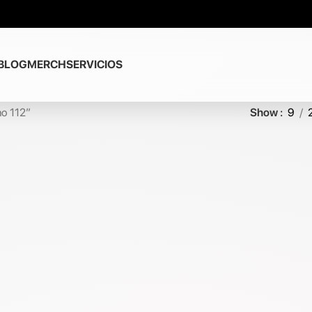
BLOG
MERCH
SERVICIOS
no 112”
Show
9