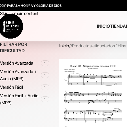
ODO PARA LA HONRA Y GLORIA DE DIOS
Skip to navigation
Skip to main content
INICIO
TIENDA
FILTRAR POR
Inicio
/
Productos etiquetados “Him
DIFICULTAD
Versión Avanzada
1
Versión Avanzada +
1
Audio (MP3)
Versión Fácil
1
Versión Fácil + Audio
1
(MP3)